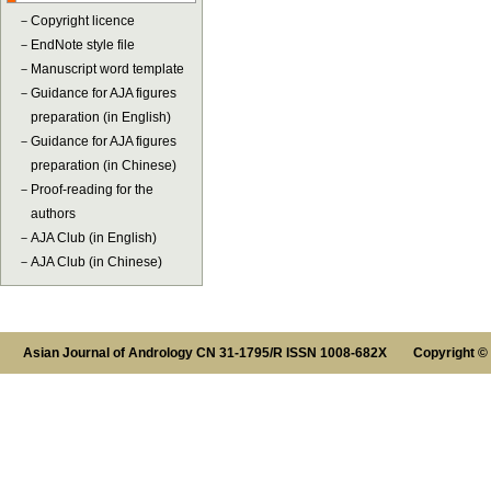
－
Copyright licence
－
EndNote style file
－
Manuscript word template
－
Guidance for AJA figures
preparation (in English)
－
Guidance for AJA figures
preparation (in Chinese)
－
Proof-reading for the
authors
－
AJA Club (in English)
－
AJA Club (in Chinese)
Asian Journal of Andrology CN 31-1795/R ISSN 1008-682X Copyright ©