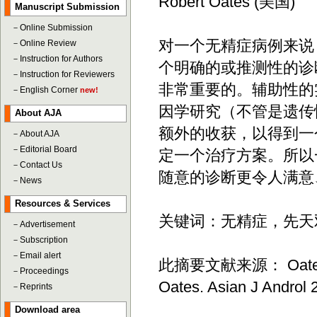
Robert Oates (美国)
Manuscript Submission
－
Online Submission
对一个无精症病例来说
－
Online Review
－
Instruction for Authors
个明确的或推测性的诊
－
Instruction for Reviewers
非常重要的。辅助性的
－
English Corner
new!
因学研究（不管是遗传
About AJA
额外的收获，以得到一
－
About AJA
－
Editorial Board
定一个治疗方案。所以
－
Contact Us
随意的诊断更令人满意
－
News
Resources & Services
关键词：无精症，先天
－
Advertisement
－
Subscription
－
Email alert
此摘要文献来源： Oates R. E
－
Proceedings
Oates. Asian J Androl 2
－
Reprints
Download area