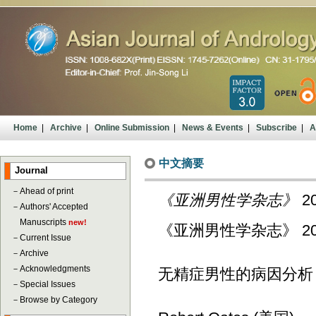
Home
|
Archive
|
Online Submission
|
News & Events
|
Subscribe
|
A
中文摘要
Journal
－
Ahead of print
《亚洲男性学杂志》
20
－
Authors' Accepted
Manuscripts
new!
《亚洲男性学杂志》 2012; 
－
Current Issue
－
Archive
－
Acknowledgments
无精症男性的病因分析
－
Special Issues
－
Browse by Category