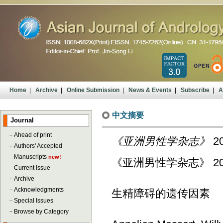
Home
|
Archive
|
Online Submission
|
News & Events
|
Subscribe
|
A
中文摘要
Journal
－
Ahead of print
《亚洲男性学杂志》
20
－
Authors' Accepted
Manuscripts
new!
《亚洲男性学杂志》 2012; 
－
Current Issue
－
Archive
－
Acknowledgments
生精障碍的遗传因素
－
Special Issues
－
Browse by Category