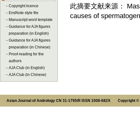
此摘要文献来源： Massart A,
－
Copyright licence
－
EndNote style file
causes of spermatogenic
－
Manuscript word template
－
Guidance for AJA figures
preparation (in English)
－
Guidance for AJA figures
preparation (in Chinese)
－
Proof-reading for the
authors
－
AJA Club (in English)
－
AJA Club (in Chinese)
Asian Journal of Andrology CN 31-1795/R ISSN 1008-682X Copyright ©