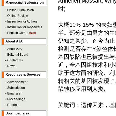
Annelien Massart, Wil
Manuscript Submission
时)
－
Online Submission
－
Online Review
－
Instruction for Authors
大概10%-15% 的
－
Instruction for Reviewers
半。部分是由男方的生
－
English Corner
new!
仍知之甚少。迄今为止
About AJA
检测是否存在Y染色体
－
About AJA
－
Editorial Board
基因缺陷也已被提出与
－
Contact Us
近，全基因组技术和小
－
News
助于这方面的研究。利
Resources & Services
精相关的基因被发现了
－
Advertisement
鼠转移应用到人类。
－
Subscription
－
Email alert
－
Proceedings
关键词：遗传因素，基
－
Reprints
Download area