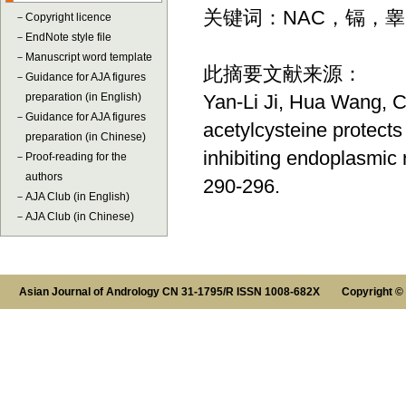
关键词：NAC，镉，
－
Copyright licence
－
EndNote style file
－
Manuscript word template
此摘要文献来源：
－
Guidance for AJA figures
preparation (in English)
Yan-Li Ji, Hua Wang, C
－
Guidance for AJA figures
acetylcysteine protect
preparation (in Chinese)
inhibiting endoplasmic 
－
Proof-reading for the
authors
290-296.
－
AJA Club (in English)
－
AJA Club (in Chinese)
Asian Journal of Andrology CN 31-1795/R ISSN 1008-682X Copyright ©