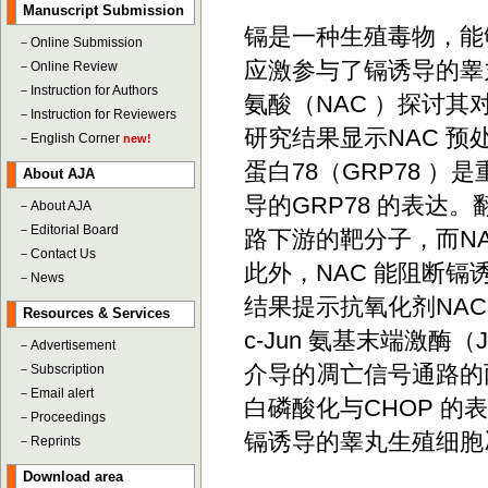
Manuscript Submission
镉是一种生殖毒物，能
－
Online Submission
应激参与了镉诱导的睾
－
Online Review
－
Instruction for Authors
氨酸（NAC ）探讨
－
Instruction for Reviewers
研究结果显示NAC 
－
English Corner
new!
蛋白78（GRP78 
About AJA
导的GRP78 的表达。
－
About AJA
－
Editorial Board
路下游的靶分子，而NA
－
Contact Us
此外，NAC 能阻断镉诱
－
News
结果提示抗氧化剂NA
Resources & Services
c-Jun 氨基末端激酶（
－
Advertisement
介导的凋亡信号通路的两
－
Subscription
－
Email alert
白磷酸化与CHOP 的
－
Proceedings
镉诱导的睾丸生殖细胞
－
Reprints
Download area