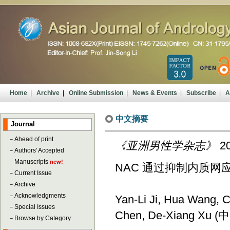
Home
|
Archive
|
Online Submission
|
News & Events
|
Subscribe
|
A
中文摘要
Journal
－
Ahead of print
《亚洲男性学杂志》
20
－
Authors' Accepted
Manuscripts
new!
NAC 通过抑制内质
－
Current Issue
－
Archive
－
Acknowledgments
Yan-Li Ji, Hua Wang, 
－
Special Issues
Chen, De-Xiang Xu (
－
Browse by Category