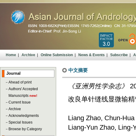
Home
|
Archive
|
Online Submission
|
News & Events
|
Subscribe
|
A
中文摘要
Journal
－
Ahead of print
《亚洲男性学杂志》
20
－
Authors' Accepted
Manuscripts
new!
改良单针缝线显微输精
－
Current Issue
－
Archive
－
Acknowledgments
Liang Zhao, Chun-Hua
－
Special Issues
Liang-Yun Zhao, Ling
－
Browse by Category