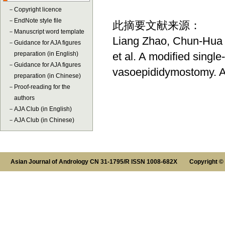
－
Copyright licence
－
EndNote style file
此摘要文献来源：
－
Manuscript word template
Liang Zhao, Chun-Hua
－
Guidance for AJA figures
preparation (in English)
et al. A modified singl
－
Guidance for AJA figures
vasoepididymostomy. As
preparation (in Chinese)
－
Proof-reading for the
authors
－
AJA Club (in English)
－
AJA Club (in Chinese)
Asian Journal of Andrology CN 31-1795/R ISSN 1008-682X Copyright ©