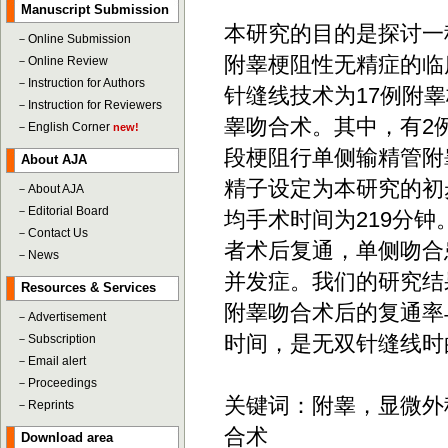
Manuscript Submission
本研究的目的是探讨一
－
Online Submission
附睾梗阻性无精症的临床
－
Online Review
－
Instruction for Authors
针缝线技术为17例附
－
Instruction for Reviewers
睾吻合术。其中，有2
－
English Corner
new!
段梗阻行单侧输精管附
About AJA
精子设定为本研究的初步
－
About AJA
－
Editorial Board
均手术时间为219分钟
－
Contact Us
者术后复通，单侧吻合
－
News
并发症。我们的研究结
Resources & Services
附睾吻合术后的复通率
－
Advertisement
时间，是无双针缝线时
－
Subscription
－
Email alert
－
Proceedings
关键词：附睾，显微外
－
Reprints
合术
Download area