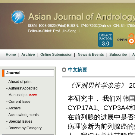
Home
|
Archive
|
Online Submission
|
News & Events
|
Subscribe
|
A
中文摘要
Journal
－
Ahead of print
《亚洲男性学杂志》
20
－
Authors' Accepted
Manuscripts
new!
本研究中， 我们对韩
－
Current Issue
CYP17A1、CYP3
－
Archive
－
Acknowledgments
在前列腺的进展中是否
－
Special Issues
病理诊断为前列腺癌的
－
Browse by Category