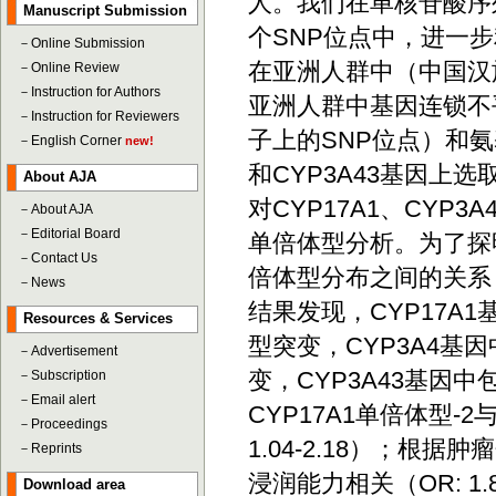
人。我们在单核苷酸序列
Manuscript Submission
个SNP位点中，进一步利
－
Online Submission
在亚洲人群中（中国汉
－
Online Review
－
Instruction for Authors
亚洲人群中基因连锁不
－
Instruction for Reviewers
子上的SNP位点）和氨基
－
English Corner
new!
和CYP3A43基因上
About AJA
对CYP17A1、CYP3
－
About AJA
－
Editorial Board
单倍体型分析。为了探
－
Contact Us
倍体型分布之间的关系
－
News
结果发现，CYP17A
Resources & Services
型突变，CYP3A4基
－
Advertisement
变，CYP3A43基因
－
Subscription
－
Email alert
CYP17A1单倍体型-2与
－
Proceedings
1.04-2.18）；根据
－
Reprints
浸润能力相关（OR: 1.87;
Download area