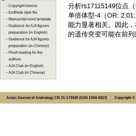
分析rs17115149位点（OR
－
Copyright licence
－
EndNote style file
单倍体型-4（OR: 2.01
－
Manuscript word template
能力显著相关。因此，在
－
Guidance for AJA figures
preparation (in English)
的遗传突变可能在前列
－
Guidance for AJA figures
preparation (in Chinese)
－
Proof-reading for the
authors
－
AJA Club (in English)
－
AJA Club (in Chinese)
Asian Journal of Andrology CN 31-1795/R ISSN 1008-682X Copyright ©