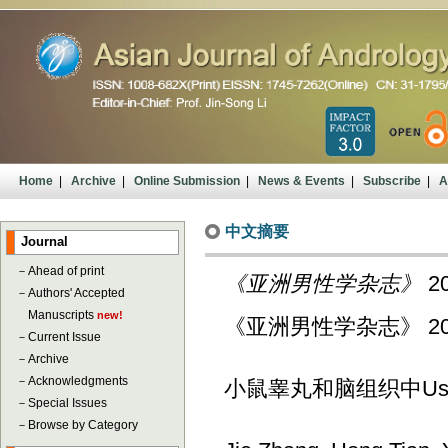
Home
|
Archive
|
Online Submission
|
News & Events
|
Subscribe
|
A
中文摘要
Journal
－
Ahead of print
《亚洲男性学杂志》
20
－
Authors' Accepted
Manuscripts
new!
《亚洲男性学杂志》 2009; 1
－
Current Issue
－
Archive
－
Acknowledgments
小鼠睾丸和脑组织中Us
－
Special Issues
－
Browse by Category