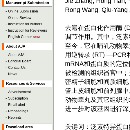
Jie Zhang, Hong Tian,
Manuscript Submission
Rong Wang, Qiu-Yang
－
Online Submission
－
Online Review
－
Instruction for Authors
去遍在蛋白化作用酶 (
－
Instruction for Reviewers
调节作用。其中，泛素特异
－
English Corner
new!
至今，它在哺乳动物睾
About AJA
用逆转录 (RT) —
－
About AJA
－
Editorial Board
mRNA和蛋白质的定
－
Contact Us
被检测的组织器官中；
－
News
密精子细胞和间质细胞
Resources & Services
管上皮细胞和前列腺中
－
Advertisement
动物睾丸及其它组织的
－
Subscription
－
Email alert
进一步对该基因进行深
－
Proceedings
－
Reprints
关键词：泛素特异蛋白
Download area