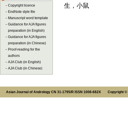
生，小鼠
－
Copyright licence
－
EndNote style file
－
Manuscript word template
－
Guidance for AJA figures
preparation (in English)
－
Guidance for AJA figures
preparation (in Chinese)
－
Proof-reading for the
authors
－
AJA Club (in English)
－
AJA Club (in Chinese)
Asian Journal of Andrology CN 31-1795/R ISSN 1008-682X Copyright ©