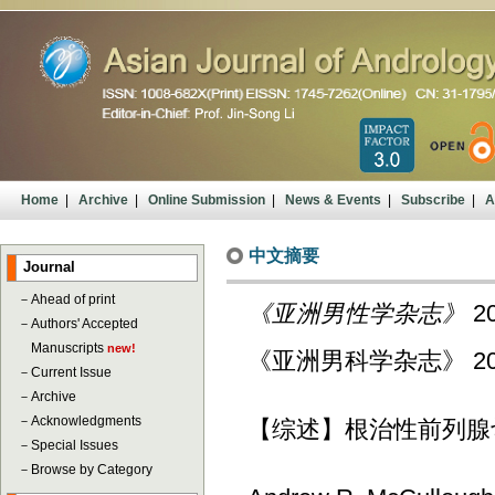
Home
|
Archive
|
Online Submission
|
News & Events
|
Subscribe
|
A
中文摘要
Journal
－
Ahead of print
《亚洲男性学杂志》
20
－
Authors' Accepted
Manuscripts
new!
《亚洲男科学杂志》 2008; 
－
Current Issue
－
Archive
－
Acknowledgments
【综述】根治性前列腺
－
Special Issues
－
Browse by Category