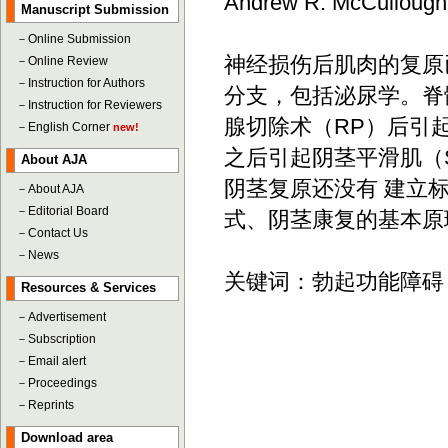
Andrew R. McCullo
Manuscript Submission
－
Online Submission
神经损伤后肌肉的复原
－
Online Review
－
Instruction for Authors
分支，包括泌尿学。脊
－
Instruction for Reviewers
腺切除术（RP）后引
－
English Corner
new!
之后引起阴茎平滑肌（
About AJA
阴茎复原还没有 建立
－
About AJA
－
Editorial Board
式、阴茎康复的基本原
－
Contact Us
－
News
关键词：勃起功能障碍
Resources & Services
－
Advertisement
－
Subscription
－
Email alert
－
Proceedings
－
Reprints
Download area