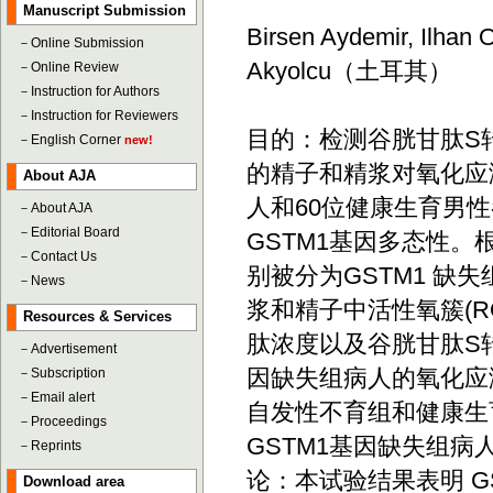
Manuscript Submission
Birsen Aydemir, Ilhan O
－
Online Submission
Akyolcu（土耳其）
－
Online Review
－
Instruction for Authors
－
Instruction for Reviewers
目的：检测谷胱甘肽S转
－
English Corner
new!
的精子和精浆对氧化应
About AJA
人和60位健康生育男
－
About AJA
－
Editorial Board
GSTM1基因多态性。
－
Contact Us
别被分为GSTM1 缺
－
News
浆和精子中活性氧簇(R
Resources & Services
肽浓度以及谷胱甘肽S转
－
Advertisement
因缺失组病人的氧化应
－
Subscription
－
Email alert
自发性不育组和健康生
－
Proceedings
GSTM1基因缺失组病
－
Reprints
论：本试验结果表明 
Download area