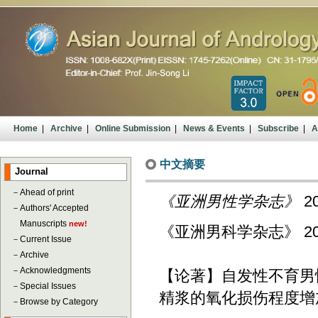
Home
|
Archive
|
Online Submission
|
News & Events
|
Subscribe
|
A
中文摘要
Journal
－
Ahead of print
《亚洲男性学杂志》
20
－
Authors' Accepted
Manuscripts
new!
《亚洲男科学杂志》 2007; 
－
Current Issue
－
Archive
－
Acknowledgments
【论著】自发性不育男
－
Special Issues
精浆的氧化损伤程度增
－
Browse by Category