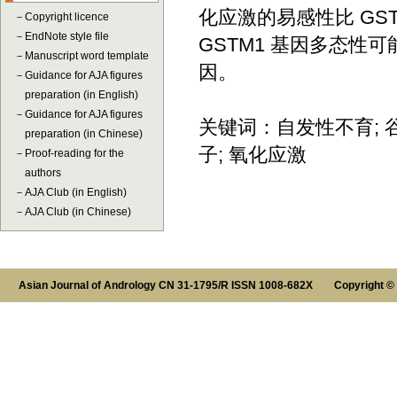
化应激的易感性比 GS
－
Copyright licence
－
EndNote style file
GSTM1 基因多态
－
Manuscript word template
因。
－
Guidance for AJA figures
preparation (in English)
－
Guidance for AJA figures
关键词：自发性不育; 谷胱
preparation (in Chinese)
子; 氧化应激
－
Proof-reading for the
authors
－
AJA Club (in English)
－
AJA Club (in Chinese)
Asian Journal of Andrology CN 31-1795/R ISSN 1008-682X Copyright ©