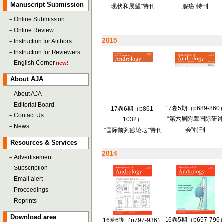
Manuscript Submission
腺癌”特刊
现状和展望”特刊
－
Online Submission
－
Online Review
2015
－
Instruction for Authors
－
Instruction for Reviewers
－
English Corner
new!
About AJA
－
About AJA
－
Editorial Board
17卷5期（p689-860
17卷6期（p861-
－
Contact Us
“第六届附睾国际研
1032）
－
News
会”特刊
“国际前列腺论坛”特刊
Resources & Services
2014
－
Advertisement
－
Subscription
－
Email alert
－
Proceedings
－
Reprints
Download area
16卷5期（p657-796
16卷6期（p797-936）