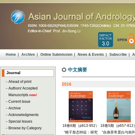
Home
|
Archive
|
Online Submission
|
News & Events
|
Subscribe
|
A
中文摘要
Journal
－
Ahead of print
2016
－
Authors' Accepted
Manuscripts
new!
－
Current Issue
－
Archive
－
Acknowledgments
－
Special Issues
18卷5期（p657-812
18卷6期（p813-952）
－
Browse by Category
“自身异常蛋白与前
“精子形态特征：研究