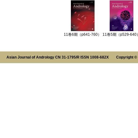
11卷6期（p641-760）
11卷5期（p529-640
Asian Journal of Andrology CN 31-1795/R ISSN 1008-682X Copyright ©