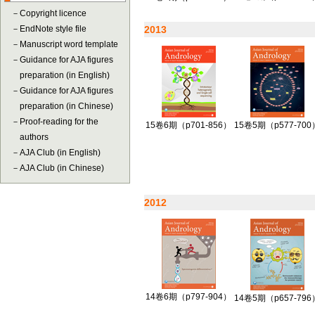
－
Copyright licence
－
EndNote style file
2013
－
Manuscript word template
－
Guidance for AJA figures
preparation (in English)
－
Guidance for AJA figures
preparation (in Chinese)
－
Proof-reading for the
15卷6期（p701-856）
15卷5期（p577-700
authors
－
AJA Club (in English)
－
AJA Club (in Chinese)
2012
14卷6期（p797-904）
14卷5期（p657-796